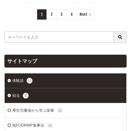
1
2
3
4
Next
サイトマップ
体験談
15
知る
33
厚生労働省から学ぶ栄養
11
低FODMAP食事法
11