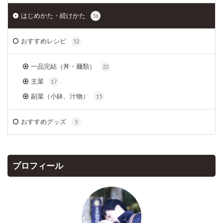
はじめかた・続けかた
56
おすすめレシピ
52
一品完結（丼・麺類）
22
主菜
17
副菜（小鉢、汁物）
15
おすすめグッズ
5
プロフィール