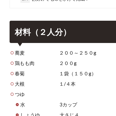
材料（２人分）
蕎麦 ２００～２５０g
鶏もも肉 ２００g
春菊 １袋（１５０g）
大根 １/４本
つゆ
水 3カップ
しょうゆ 大さじ４