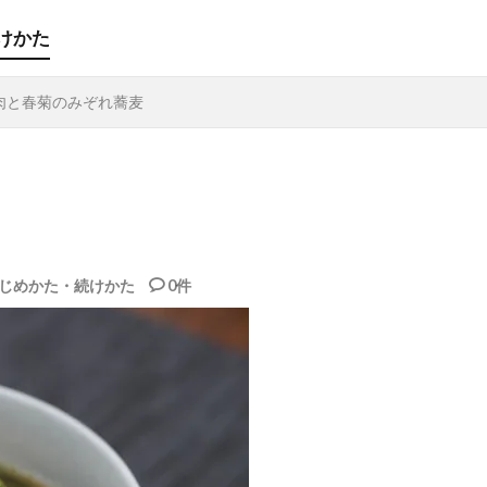
けかた
肉と春菊のみぞれ蕎麦
じめかた・続けかた
0件