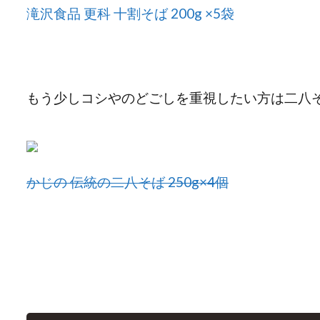
滝沢食品 更科 十割そば 200g ×5袋
もう少しコシやのどごしを重視したい方は二八
かじの 伝統の二八そば 250g×4個