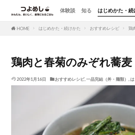
体験談
知る
はじめかた・続
はじめかた・続けかた
おすすめレシピ
鶏
HOME
鶏肉と春菊のみぞれ蕎麦
2022年1月16日
おすすめレシピ
,
一品完結（丼・麺類）
,
は