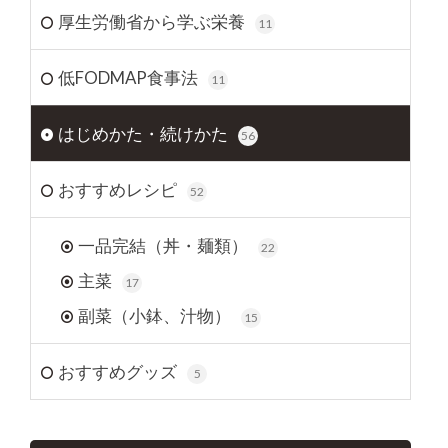
厚生労働省から学ぶ栄養
11
低FODMAP食事法
11
はじめかた・続けかた
56
おすすめレシピ
52
一品完結（丼・麺類）
22
主菜
17
副菜（小鉢、汁物）
15
おすすめグッズ
5