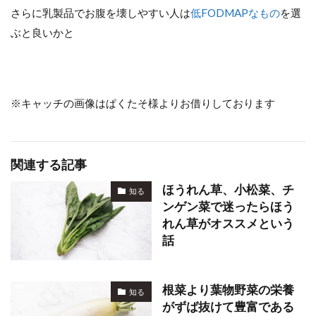
さらに乳製品でお腹を壊しやすい人は
低FODMAPなもの
を選
ぶと良いかと
※キャッチの画像はぱくたそ様よりお借りしております
関連する記事
ほうれん草、小松菜、チ
知る
ンゲン菜で迷ったらほう
れん草がオススメという
話
根菜より葉物野菜の栄養
知る
がずば抜けて豊富である