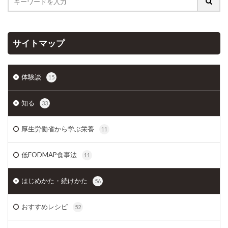
サイトマップ
体験談
15
知る
33
厚生労働省から学ぶ栄養
11
低FODMAP食事法
11
はじめかた・続けかた
56
おすすめレシピ
52