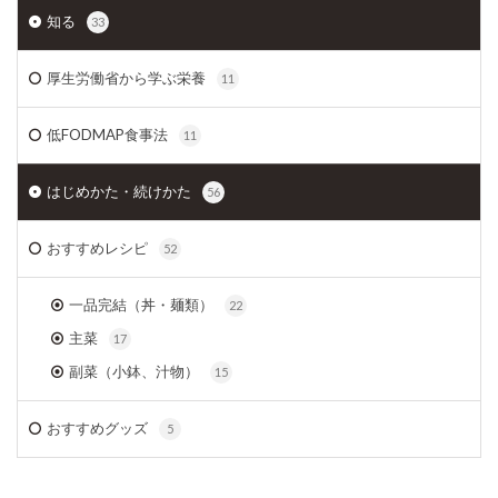
知る
33
厚生労働省から学ぶ栄養
11
低FODMAP食事法
11
はじめかた・続けかた
56
おすすめレシピ
52
一品完結（丼・麺類）
22
主菜
17
副菜（小鉢、汁物）
15
おすすめグッズ
5