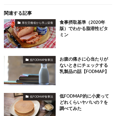
関連する記事
食事摂取基準（2020年
厚生労働省から学ぶ栄養
版）でわかる脂溶性ビタ
ミン
お腹の痛さに心当たりが
低FODMAP食事法
ないときにチェックする
乳製品の話【FODMAP】
低FODMAP的に小麦って
低FODMAP食事法
どれくらいヤバいの？を
調べてみた