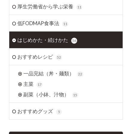
厚生労働省から学ぶ栄養
11
低FODMAP食事法
11
はじめかた・続けかた
56
おすすめレシピ
52
一品完結（丼・麺類）
22
主菜
17
副菜（小鉢、汁物）
15
おすすめグッズ
5