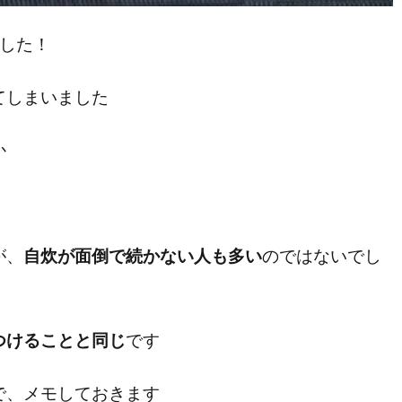
した！
てしまいました
か
が、
自炊が面倒で続かない人も多い
のではないでし
つけることと同じ
です
で、メモしておきます