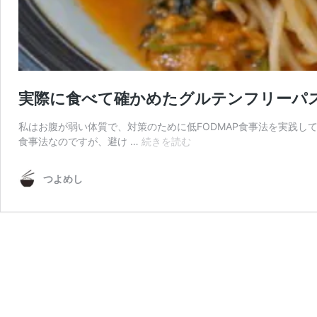
実際に食べて確かめたグルテンフリーパ
私はお腹が弱い体質で、対策のために低FODMAP食事法を実践し
実
食事法なのですが、避け …
続きを読む
際
に
つよめし
食
べ
て
確
か
め
た
グ
ル